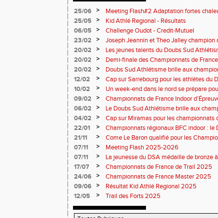
>
25/06
Meeting Flash#2 Adaptation fortes chale
>
25/05
Kid Athlé Regional - Résultats
>
06/05
Challenge Oudot - Credit-Mutuel
>
23/02
Joseph Jeannin et Theo Jalley champion d
DSA en grande forme pour le Jour-J
>
20/02
Les jeunes talents du Doubs Sud Athlétis
championnats de France
>
20/02
Demi-finale des Championnats de France
Sud Athlétisme à Sarrebourg
>
20/02
Doubs Sud Athlétisme brille aux champio
Nationaux et masters en salle
>
12/02
Cap sur Sarrebourg pour les athlètes du
>
10/02
Un week-end dans le nord se prépare pou
>
09/02
Championnats de France Indoor d’Épreuv
Marche
>
06/02
Le Doubs Sud Athlétisme brille aux cham
cross à Vesoul
>
04/02
Cap sur Miramas pour les championnats d
Athlétisme bien représenté
>
22/01
Championnats régionaux BFC indoor : le
brille sur tous les fronts
>
21/11
Come Le Baron qualifié pour les Champion
>
07/11
Meeting Flash 2025-2026
>
07/11
La jeunesse du DSA médaille de bronze à
>
17/07
Championnats de France de Trail 2025
>
24/06
Championnats de France Master 2025
>
09/06
Résultat Kid Athlé Regional 2025
>
12/05
Trail des Forts 2025