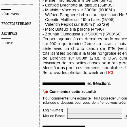
- Marie Frachebois à la perche (3m70)
----------------------------
- Clotilde Brachotte au disque (35m05)
- Mathilde Vacoret sur 3000m (10'16"41)
RÉSULTATS
- Wilfried Panguere Lebrun au triple saut (14m
- Quentin Maillier sur 110m haies (15"06)
RECORDS ET BILANS
- Valentin Pepiot sur 800m (1'52"29)
- Marc Butaud à la perche (4m40)
ARCHIVES
- Zouhair Oumoussa sur 5000m (15'08"66)
On peut ajouter à ces dernières performance
PHOTOS
sur 100m qui termine 2ème au scratch mais
série avec un chrono canon de 11"16 (vent 
totalisant les points à la table hongroise et 
de Bérénice sur 800m (2'13), le DSA cum
envisager de très belles choses pour l'an proc
Merci à tous pour ces moments inoubliables !
Retrouvez les photos du week-end
ICI
les Réactions
Commentez cette actualité
Pour commenter une actualité il faut posséder un compt
rubrique ci-dessous pour vous identifier ou vous crée
Login (Email)
:
Mot de Passe
: