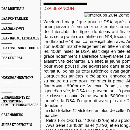
DSA BESANCON
DSA MORTEAU
DSA PONTARLIER
Week-end magnifique pour le DSA, après pl
pour parvenir à emmener une équipe au co
DSA SAINT-VIT
des Interclubs, les tigres doubiens ont final
dans cette poule de maintien en N1B, focus su
DSA - BAUME LES DAMES
Le dimanche 18 mai commençait bien avec An
son 5000m marche largement en tête en moins
DSA L'ISLE SUR LE DOUBS
les 400m haies, le DSA était déjà en tête et
grâce notamment à Bérénice Cleyet-Merle su
DSA GÉNÉRAL
allaient vite déchanter. En effet, la jeune pont
pour avoir poussé une adversaire dans la der
----------------------------
retirait 16 points au total (Bérénice avait ga
L’orgueil des athlètes l'a été après l'annonce 
NOS ORGANISATIONS
su mettre du sien pour remonter la pente. A
flamboyant 800m de Valentin Pepiot, s'impo
----------------------------
ligne d'arrivée, le DSA est parvenu petit à pet
se classer ensuite 2ème avant le 5000m et l
ENGAGEMENTS ET
journée, le DSA l'emportait avec plus de 2
INSCRIPTIONS
COMPÉTITIONS/STAGES
deuxième.
Le club totalise 12 victoires en plus de celle
CALENDRIERS
marche :
- Reina-Flor Okori sur 100m (12"05) et au poi
JUGES ET OFFICIELS
- Awa Sene sur 100m haies (13"92) et en lon