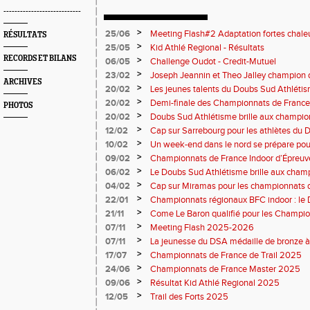
----------------------------
>
25/06
Meeting Flash#2 Adaptation fortes chale
RÉSULTATS
>
25/05
Kid Athlé Regional - Résultats
RECORDS ET BILANS
>
06/05
Challenge Oudot - Credit-Mutuel
>
23/02
Joseph Jeannin et Theo Jalley champion d
ARCHIVES
DSA en grande forme pour le Jour-J
>
20/02
Les jeunes talents du Doubs Sud Athlétis
championnats de France
>
20/02
Demi-finale des Championnats de France
PHOTOS
Sud Athlétisme à Sarrebourg
>
20/02
Doubs Sud Athlétisme brille aux champio
Nationaux et masters en salle
>
12/02
Cap sur Sarrebourg pour les athlètes du
>
10/02
Un week-end dans le nord se prépare pou
>
09/02
Championnats de France Indoor d’Épreuv
Marche
>
06/02
Le Doubs Sud Athlétisme brille aux cham
cross à Vesoul
>
04/02
Cap sur Miramas pour les championnats d
Athlétisme bien représenté
>
22/01
Championnats régionaux BFC indoor : le
brille sur tous les fronts
>
21/11
Come Le Baron qualifié pour les Champion
>
07/11
Meeting Flash 2025-2026
>
07/11
La jeunesse du DSA médaille de bronze à
>
17/07
Championnats de France de Trail 2025
>
24/06
Championnats de France Master 2025
>
09/06
Résultat Kid Athlé Regional 2025
>
12/05
Trail des Forts 2025