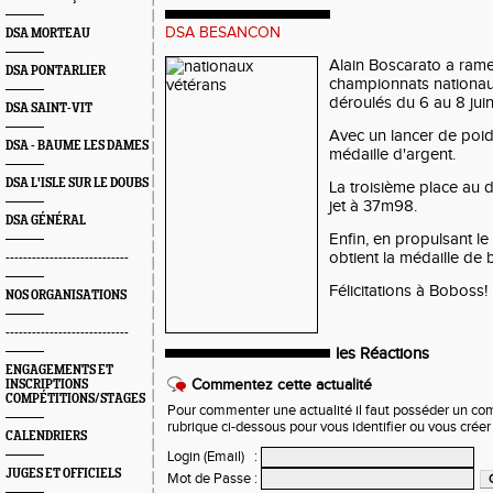
DSA BESANCON
DSA MORTEAU
Alain Boscarato a ram
DSA PONTARLIER
championnats nationau
déroulés du 6 au 8 juin 
DSA SAINT-VIT
Avec un lancer de poid
DSA - BAUME LES DAMES
médaille d'argent.
DSA L'ISLE SUR LE DOUBS
La troisième place au 
jet à 37m98.
DSA GÉNÉRAL
Enfin, en propulsant le
obtient la médaille de 
----------------------------
Félicitations à Boboss!
NOS ORGANISATIONS
----------------------------
les Réactions
ENGAGEMENTS ET
Commentez cette actualité
INSCRIPTIONS
COMPÉTITIONS/STAGES
Pour commenter une actualité il faut posséder un compt
rubrique ci-dessous pour vous identifier ou vous crée
CALENDRIERS
Login (Email)
:
JUGES ET OFFICIELS
Mot de Passe
: