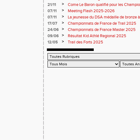
brille sur tous les fronts
>
21/11
Come Le Baron qualifié pour les Champion
>
07/11
Meeting Flash 2025-2026
>
07/11
La jeunesse du DSA médaille de bronze à
>
17/07
Championnats de France de Trail 2025
>
24/06
Championnats de France Master 2025
>
09/06
Résultat Kid Athlé Regional 2025
>
12/05
Trail des Forts 2025