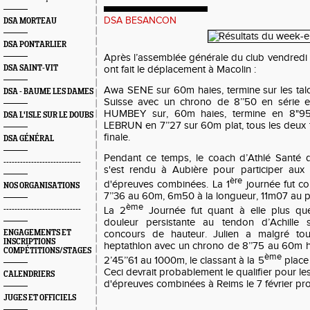
DSA BESANCON
DSA MORTEAU
DSA PONTARLIER
Après l’assemblée générale du club vendredi 
DSA SAINT-VIT
ont fait le déplacement à Macolin :
Awa SENE sur 60m haies, termine sur les talo
DSA - BAUME LES DAMES
Suisse avec un chrono de 8’’50 en série et
HUMBEY sur, 60m haies, termine en 8"9
DSA L'ISLE SUR LE DOUBS
LEBRUN en 7’’27 sur 60m plat, tous les deux 
finale.
DSA GÉNÉRAL
Pendant ce temps, le coach d’Athlé Santé 
----------------------------
s'est rendu à Aubière pour participer aux
ère
d'épreuves combinées. La 1
journée fut co
NOS ORGANISATIONS
7’’36 au 60m, 6m50 à la longueur, 11m07 au p
ème
----------------------------
La 2
Journée fut quant à elle plus qu
douleur persistante au tendon d’Achille s'
ENGAGEMENTS ET
concours de hauteur. Julien a malgré tou
INSCRIPTIONS
heptathlon avec un chrono de 8’’75 au 60m h
COMPÉTITIONS/STAGES
ème
2’45’’61 au 1000m, le classant à la 5
place 
Ceci dev
rait probablement le qualifier pour 
CALENDRIERS
d'épreuves combinées à Reims le 7 février pro
JUGES ET OFFICIELS