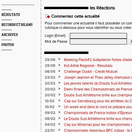
----------------------------
les Réactions
RÉSULTATS
Commentez cette actualité
Pour commenter une actualité il faut posséder un compt
RECORDS ET BILANS
rubrique ci-dessous pour vous identifier ou vous crée
ARCHIVES
Login (Email)
:
Mot de Passe
:
PHOTOS
>
25/06
Meeting Flash#2 Adaptation fortes chale
>
25/05
Kid Athlé Regional - Résultats
>
06/05
Challenge Oudot - Credit-Mutuel
>
23/02
Joseph Jeannin et Theo Jalley champion d
DSA en grande forme pour le Jour-J
>
20/02
Les jeunes talents du Doubs Sud Athlétis
championnats de France
>
20/02
Demi-finale des Championnats de France
Sud Athlétisme à Sarrebourg
>
20/02
Doubs Sud Athlétisme brille aux champio
Nationaux et masters en salle
>
12/02
Cap sur Sarrebourg pour les athlètes du
>
10/02
Un week-end dans le nord se prépare pou
>
09/02
Championnats de France Indoor d’Épreuv
Marche
>
06/02
Le Doubs Sud Athlétisme brille aux cham
cross à Vesoul
>
04/02
Cap sur Miramas pour les championnats d
Athlétisme bien représenté
>
22/01
Championnats régionaux BFC indoor : le