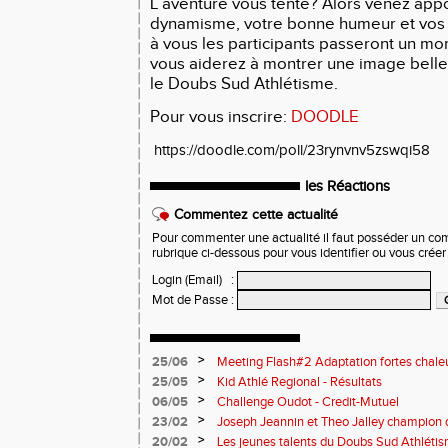
L’aventure vous tente? Alors venez appo
dynamisme, votre bonne humeur et vos
à vous les participants passeront un mo
vous aiderez à montrer une image belle 
le Doubs Sud Athlétisme.
Pour vous inscrire:
DOODLE
https://doodle.com/poll/23rynvnv5zswqi58
les Réactions
Commentez cette actualité
Pour commenter une actualité il faut posséder un compt
rubrique ci-dessous pour vous identifier ou vous crée
Login (Email)
:
Mot de Passe
:
>
25/06
Meeting Flash#2 Adaptation fortes chale
>
25/05
Kid Athlé Regional - Résultats
>
06/05
Challenge Oudot - Credit-Mutuel
>
23/02
Joseph Jeannin et Theo Jalley champion d
DSA en grande forme pour le Jour-J
>
20/02
Les jeunes talents du Doubs Sud Athlétis