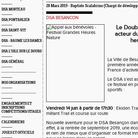
28 Mars 2019 - Baptiste Scalabrino (Chargé de dévelop
DSA MORTEAU
DSA BESANCON
DSA PONTARLIER
Le Doub
DSA SAINT-VIT
acteur d
he
DSA - BAUME LES DAMES
DSA L'ISLE SUR LE DOUBS
La Ville de Be
DSA GÉNÉRAL
première année
France d’activi
----------------------------
Le DSA s’est as
NOS ORGANISATIONS
ce festival en
sportifs :
----------------------------
ENGAGEMENTS ET
INSCRIPTIONS
Vendredi 14 juin à partir de 17h30
: Ekiden Tra
COMPÉTITIONS/STAGES
mêlant Trail et course sur route
CALENDRIERS
Nouvelle aventure pour le DSA Besançon dans
effet, à la rentrée de septembre 2019, une écol
JUGES ET OFFICIELS
et rien de mieux que d’organiser ce format in