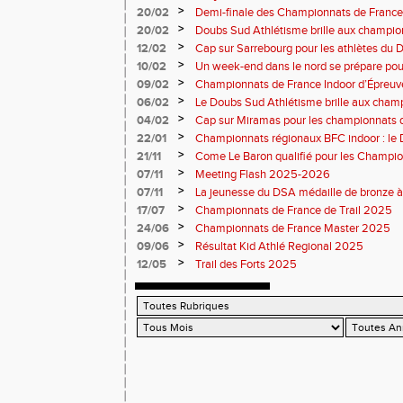
championnats de France
>
20/02
Demi-finale des Championnats de France
Sud Athlétisme à Sarrebourg
>
20/02
Doubs Sud Athlétisme brille aux champio
Nationaux et masters en salle
>
12/02
Cap sur Sarrebourg pour les athlètes du
>
10/02
Un week-end dans le nord se prépare pou
>
09/02
Championnats de France Indoor d’Épreuv
Marche
>
06/02
Le Doubs Sud Athlétisme brille aux cham
cross à Vesoul
>
04/02
Cap sur Miramas pour les championnats d
Athlétisme bien représenté
>
22/01
Championnats régionaux BFC indoor : le
brille sur tous les fronts
>
21/11
Come Le Baron qualifié pour les Champion
>
07/11
Meeting Flash 2025-2026
>
07/11
La jeunesse du DSA médaille de bronze à
>
17/07
Championnats de France de Trail 2025
>
24/06
Championnats de France Master 2025
>
09/06
Résultat Kid Athlé Regional 2025
>
12/05
Trail des Forts 2025