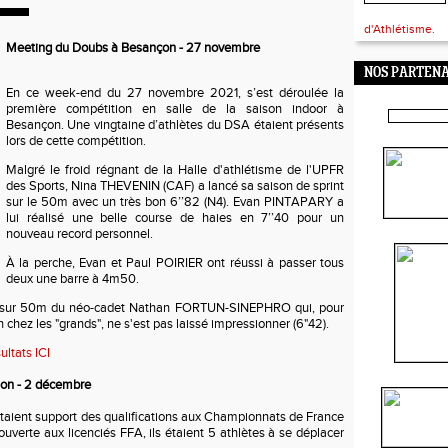
d'Athlétisme.
Meeting du Doubs à Besançon - 27 novembre
NOS PARTENA
En ce week-end du 27 novembre 2021, s’est déroulée la
première compétition en salle de la saison indoor à
Besançon. Une vingtaine d’athlètes du DSA étaient présents
lors de cette compétition.
Malgré le froid régnant de la Halle d'athlétisme de l'UPFR
des Sports, Nina THEVENIN (CAF) a lancé sa saison de sprint
sur le 50m avec un très bon 6’’82 (N4). Evan PINTAPARY a
lui réalisé une belle course de haies en 7’’40 pour un
nouveau record personnel.
À la perche, Evan et Paul POIRIER ont réussi à passer tous
deux une barre à 4m50.
re sur 50m du néo-cadet Nathan FORTUN-SINEPHRO qui, pour
 chez les "grands", ne s'est pas laissé impressionner (6"42).
ultats ICI
jon - 2 décembre
taient support des qualifications aux Championnats de France
uverte aux licenciés FFA, ils étaient 5 athlètes à se déplacer