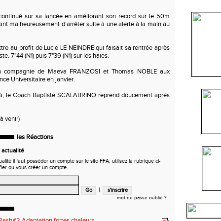
.
ntinué sur sa lancée en améliorant son record sur le 50m
ant malheureusement d’arrêter suite à une alerte à la main au
ttre au profit de Lucie LE NEINDRE qui faisait sa rentrée après
te. 7"44 (N1) puis 7"39 (N1) sur les haies.
 en compagnie de Maeva FRANZOSI et Thomas NOBLE aux
e Universitaire en janvier.
 là, le Coach Baptiste SCALABRINO reprend doucement après
.
à venir)
les Réactions
actualité
ité il faut posséder un compte sur le site FFA, utilisez la rubrique ci-
fier ou vous créer un compte.
|
mot de passe oublié ?
lash#2 Adaptation fortes chaleurs