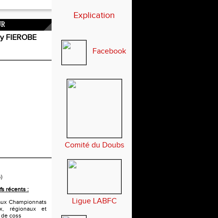
Explication
UR
 FIEROBE
Facebook
Comité du Doubs
s)
fs récents :
Ligue LABFC
n aux Championnats
x, régionaux et
x de coss