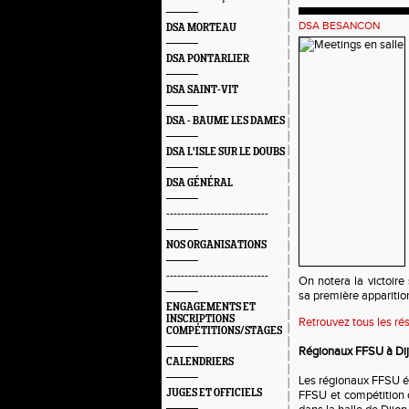
DSA BESANCON
DSA MORTEAU
DSA PONTARLIER
DSA SAINT-VIT
DSA - BAUME LES DAMES
DSA L'ISLE SUR LE DOUBS
DSA GÉNÉRAL
----------------------------
NOS ORGANISATIONS
----------------------------
On notera la victoi
sa première apparition
ENGAGEMENTS ET
INSCRIPTIONS
Retrouvez tous les rés
COMPÉTITIONS/STAGES
Régionaux FFSU à Di
CALENDRIERS
Les régionaux FFSU é
JUGES ET OFFICIELS
FFSU et compétition o