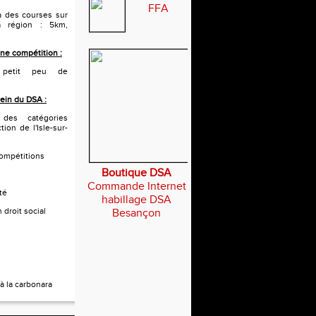
FFA
 à des courses sur
a région : 5km,
ne compétition :
 petit peu de
sein du DSA :
 des catégories
tion de l'Isle-sur-
compétitions
Boutique DSA
Commande Internet
té
habillage DSA
 droit social
Besançon
à la carbonara