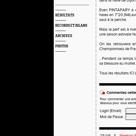
dans la halle de Dijon
----------------------------
Evan PINTAPARY a co
haies en 7"20 (N4) av
RÉSULTATS
saut à la perche.
RECORDS ET BILANS
Mais la perf est à me
une saison estivale fas
ARCHIVES
On les retrouvera
PHOTOS
Championnats de Franc
...Pendant ce temps
sa blessure au mollet
Tous les résultats ICI (
Commentez cette 
Pour commenter une actual
dessous pour vous identi
Login (Email)
:
Mot de Passe
:
>
25/06
Meeting F