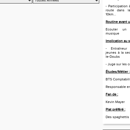
- Participation
route dans l
10km...
Routine avant u
Ecouter un
musique
Implication au 
- Entraîneur
jeunes à la sec
le-Doubs
- Juge sur les 
Études/Métier :
BTS Comptabili
Responsable en
Fan de :
Kevin Mayer
Plat préféré :
Des spaghettis 