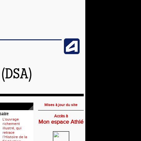
(DSA)
Mises à jour du site
naire
Accès à
L'ouvrage
Mon espace Athlé
richement
illustré, qui
retrace
l’Histoire de la