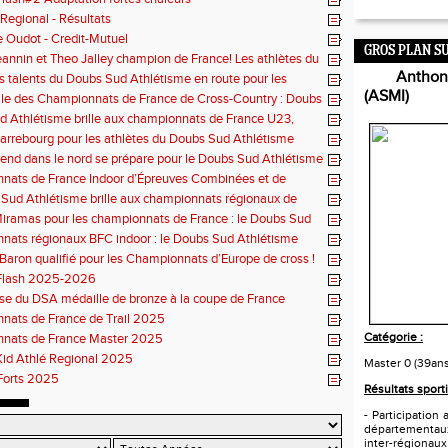
 Regional - Résultats
 Oudot - Credit-Mutuel
GROS PLAN S
annin et Theo Jalley champion de France! Les athlètes du
ande forme pour le Jour-J
Anthony
s talents du Doubs Sud Athlétisme en route pour les
nats de France
(ASMI)
le des Championnats de France de Cross-Country : Doubs
tisme à Sarrebourg
 Athlétisme brille aux championnats de France U23,
 et masters en salle
arrebourg pour les athlètes du Doubs Sud Athlétisme
nd dans le nord se prépare pour le Doubs Sud Athlétisme
nats de France Indoor d’Épreuves Combinées et de
Sud Athlétisme brille aux championnats régionaux de
esoul
iramas pour les championnats de France : le Doubs Sud
e bien représenté
ats régionaux BFC indoor : le Doubs Sud Athlétisme
 tous les fronts
aron qualifié pour les Championnats d’Europe de cross !
Flash 2025-2026
se du DSA médaille de bronze à la coupe de France
nats de France de Trail 2025
Catégorie :
nats de France Master 2025
Kid Athlé Regional 2025
Master 0 (39an
 Forts 2025
Résultats sporti
- Participatio
départementau
inter-régionau