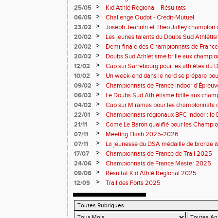
>
25/05
Kid Athlé Regional - Résultats
>
06/05
Challenge Oudot - Credit-Mutuel
>
23/02
Joseph Jeannin et Theo Jalley champion d
DSA en grande forme pour le Jour-J
>
20/02
Les jeunes talents du Doubs Sud Athlétis
championnats de France
>
20/02
Demi-finale des Championnats de France
Sud Athlétisme à Sarrebourg
>
20/02
Doubs Sud Athlétisme brille aux champio
Nationaux et masters en salle
>
12/02
Cap sur Sarrebourg pour les athlètes du
>
10/02
Un week-end dans le nord se prépare pou
>
09/02
Championnats de France Indoor d’Épreuv
Marche
>
06/02
Le Doubs Sud Athlétisme brille aux cham
cross à Vesoul
>
04/02
Cap sur Miramas pour les championnats d
Athlétisme bien représenté
>
22/01
Championnats régionaux BFC indoor : le
brille sur tous les fronts
>
21/11
Come Le Baron qualifié pour les Champion
>
07/11
Meeting Flash 2025-2026
>
07/11
La jeunesse du DSA médaille de bronze à
>
17/07
Championnats de France de Trail 2025
>
24/06
Championnats de France Master 2025
>
09/06
Résultat Kid Athlé Regional 2025
>
12/05
Trail des Forts 2025