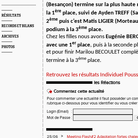
(Besançon) termine sur la plus haute
----------------------------
ère
la 1
place, suivi de Ayden TREFF (Sai
RÉSULTATS
ème
2
puis c’est Matis LIGIER (Morteau)
RECORDS ET BILANS
ème
podium à la 3
place.
Chez les filles nous avons
Eugénie BERG
ARCHIVES
er
avec une 1
place
, puis à la seconde p
PHOTOS
et pour finir Marilou BECOULET complè
ème
termine à la 3
place.
Retrouvez les résultats Individuel Pouss
les Réactions
Commentez cette actualité
Pour commenter une actualité il faut posséder un compt
rubrique ci-dessous pour vous identifier ou vous crée
Login (Email)
:
Mot de Passe
:
>
25/06
Meeting Flash#2 Adaptation fortes chale