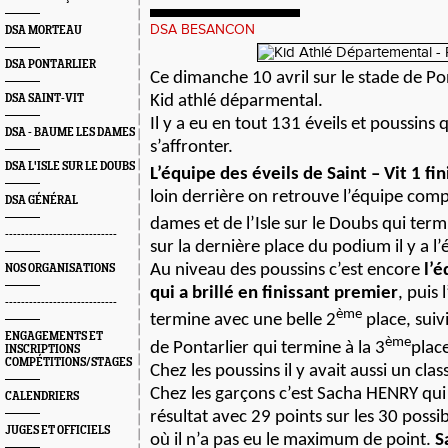
DSA BESANCON
DSA MORTEAU
DSA PONTARLIER
Ce dimanche 10 avril sur le stade de Pont
DSA SAINT-VIT
Kid athlé déparmental.
Il y a eu en tout 131 éveils et poussins 
DSA - BAUME LES DAMES
s’affronter.
DSA L'ISLE SUR LE DOUBS
L’équipe des éveils de Saint – Vit 1 fini
loin derrière on retrouve l’équipe com
DSA GÉNÉRAL
dames et de l’Isle sur le Doubs qui term
----------------------------
sur la dernière place du podium il y a 
Au niveau des poussins c’est encore
l’é
NOS ORGANISATIONS
qui a brillé en finissant premier
, puis
----------------------------
ème
termine avec une belle 2
place, suiv
ENGAGEMENTS ET
ème
de Pontarlier qui termine à la 3
plac
INSCRIPTIONS
COMPÉTITIONS/STAGES
Chez les poussins il y avait aussi un cla
Chez les garçons c’est Sacha HENRY qui 
CALENDRIERS
résultat avec 29 points sur les 30 possi
JUGES ET OFFICIELS
où il n’a pas eu le maximum de point.
S