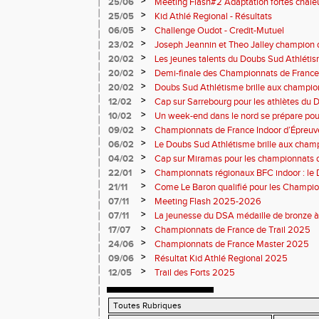
>
25/06
Meeting Flash#2 Adaptation fortes chale
>
25/05
Kid Athlé Regional - Résultats
>
06/05
Challenge Oudot - Credit-Mutuel
>
23/02
Joseph Jeannin et Theo Jalley champion d
DSA en grande forme pour le Jour-J
>
20/02
Les jeunes talents du Doubs Sud Athlétis
championnats de France
>
20/02
Demi-finale des Championnats de France
Sud Athlétisme à Sarrebourg
>
20/02
Doubs Sud Athlétisme brille aux champio
Nationaux et masters en salle
>
12/02
Cap sur Sarrebourg pour les athlètes du
>
10/02
Un week-end dans le nord se prépare pou
>
09/02
Championnats de France Indoor d’Épreuv
Marche
>
06/02
Le Doubs Sud Athlétisme brille aux cham
cross à Vesoul
>
04/02
Cap sur Miramas pour les championnats d
Athlétisme bien représenté
>
22/01
Championnats régionaux BFC indoor : le
brille sur tous les fronts
>
21/11
Come Le Baron qualifié pour les Champion
>
07/11
Meeting Flash 2025-2026
>
07/11
La jeunesse du DSA médaille de bronze à
>
17/07
Championnats de France de Trail 2025
>
24/06
Championnats de France Master 2025
>
09/06
Résultat Kid Athlé Regional 2025
>
12/05
Trail des Forts 2025