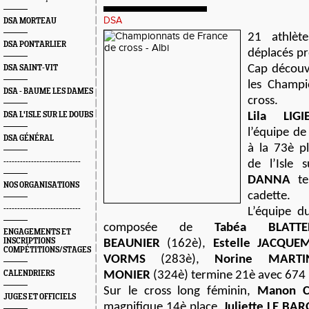
DSA
DSA MORTEAU
21 athlèt
DSA PONTARLIER
déplacés prè
Cap découv
DSA SAINT-VIT
les Champi
DSA - BAUME LES DAMES
cross.
DSA L'ISLE SUR LE DOUBS
Lila LIGI
l’équipe de
DSA GÉNÉRAL
à la 73è pl
----------------------------
de l’Isle
DANNA
te
NOS ORGANISATIONS
cadette.
----------------------------
L’équipe d
composée de
Tabéa BLATTE
ENGAGEMENTS ET
INSCRIPTIONS
BEAUNIER
(162è),
Estelle JACQUE
COMPÉTITIONS/STAGES
VORMS
(283è),
Norine MARTI
CALENDRIERS
MONIER
(324è) termine 21è avec 674 
Sur le cross long féminin,
Manon 
JUGES ET OFFICIELS
magnifique 14è place.
Juliette LE BA