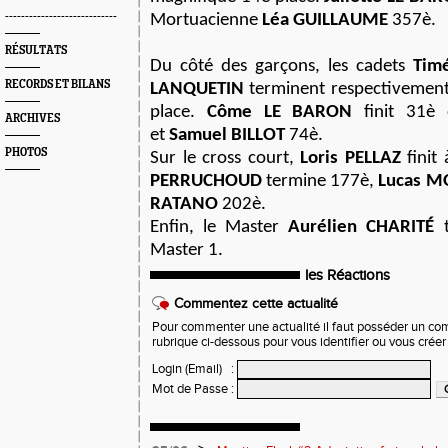
----------------------------
Mortuacienne
Léa GUILLAUME
357è.
RÉSULTATS
Du côté des garçons, les cadets
Tim
RECORDS ET BILANS
LANQUETIN
terminent respectivement 
place.
Côme LE BARON
finit 31è 
ARCHIVES
et
Samuel BILLOT
74è.
PHOTOS
Sur le cross court,
Loris PELLAZ
finit 
PERRUCHOUD
termine 177è,
Lucas M
RATANO
202è.
Enfin, le Master
Aurélien CHARITÉ
t
Master 1.
les Réactions
Commentez cette actualité
Pour commenter une actualité il faut posséder un compt
rubrique ci-dessous pour vous identifier ou vous crée
Login (Email)
:
Mot de Passe
: