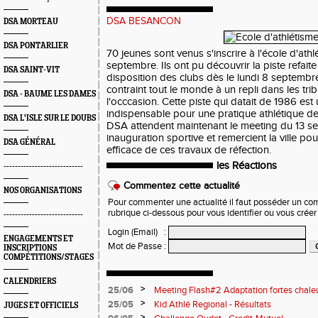
DSA BESANCON
DSA MORTEAU
DSA PONTARLIER
70 jeunes sont venus s'inscrire à l'école d'ath
septembre. Ils ont pu découvrir la piste refaite
DSA SAINT-VIT
disposition des clubs dès le lundi 8 septembr
contraint tout le monde à un repli dans les tr
DSA - BAUME LES DAMES
l'occcasion. Cette piste qui datait de 1986 es
indispensable pour une pratique athlétique d
DSA L'ISLE SUR LE DOUBS
DSA attendent maintenant le meeting du 13 
inauguration sportive et remercient la ville pour
DSA GÉNÉRAL
efficace de ces travaux de réfection.
les Réactions
----------------------------
Commentez cette actualité
NOS ORGANISATIONS
Pour commenter une actualité il faut posséder un compt
rubrique ci-dessous pour vous identifier ou vous crée
----------------------------
Login (Email)
:
ENGAGEMENTS ET
Mot de Passe
:
INSCRIPTIONS
COMPÉTITIONS/STAGES
CALENDRIERS
>
25/06
Meeting Flash#2 Adaptation fortes chale
>
25/05
Kid Athlé Regional - Résultats
JUGES ET OFFICIELS
>