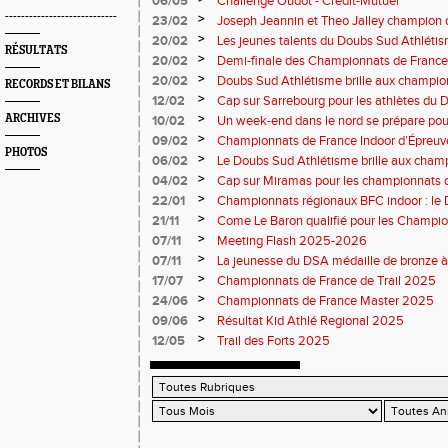
06/05
Challenge Oudot - Credit-Mutuel
----------------------------
>
23/02
Joseph Jeannin et Theo Jalley champion d
DSA en grande forme pour le Jour-J
>
20/02
Les jeunes talents du Doubs Sud Athlétis
RÉSULTATS
championnats de France
>
20/02
Demi-finale des Championnats de France
Sud Athlétisme à Sarrebourg
>
20/02
Doubs Sud Athlétisme brille aux champio
RECORDS ET BILANS
Nationaux et masters en salle
>
12/02
Cap sur Sarrebourg pour les athlètes du
>
ARCHIVES
10/02
Un week-end dans le nord se prépare pou
>
09/02
Championnats de France Indoor d’Épreuv
PHOTOS
Marche
>
06/02
Le Doubs Sud Athlétisme brille aux cham
cross à Vesoul
>
04/02
Cap sur Miramas pour les championnats d
Athlétisme bien représenté
>
22/01
Championnats régionaux BFC indoor : le
brille sur tous les fronts
>
21/11
Come Le Baron qualifié pour les Champion
>
07/11
Meeting Flash 2025-2026
>
07/11
La jeunesse du DSA médaille de bronze à
>
17/07
Championnats de France de Trail 2025
>
24/06
Championnats de France Master 2025
>
09/06
Résultat Kid Athlé Regional 2025
>
12/05
Trail des Forts 2025