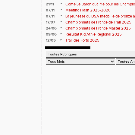
brille sur tous les fronts
>
21/11
Come Le Baron qualifié pour les Champion
>
07/11
Meeting Flash 2025-2026
>
07/11
La jeunesse du DSA médaille de bronze à
>
17/07
Championnats de France de Trail 2025
>
24/06
Championnats de France Master 2025
>
09/06
Résultat Kid Athlé Regional 2025
>
12/05
Trail des Forts 2025