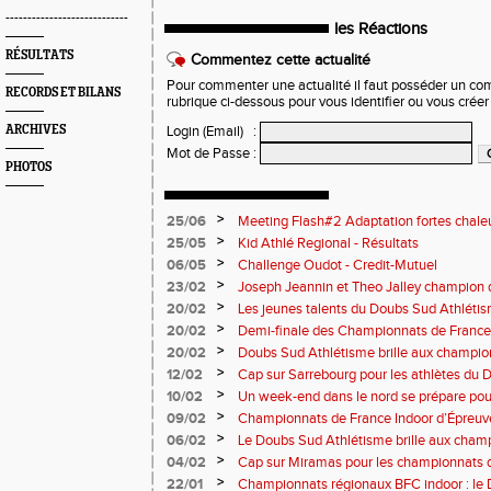
----------------------------
les Réactions
RÉSULTATS
Commentez cette actualité
Pour commenter une actualité il faut posséder un compt
RECORDS ET BILANS
rubrique ci-dessous pour vous identifier ou vous crée
ARCHIVES
Login (Email)
:
Mot de Passe
:
PHOTOS
>
25/06
Meeting Flash#2 Adaptation fortes chale
>
25/05
Kid Athlé Regional - Résultats
>
06/05
Challenge Oudot - Credit-Mutuel
>
23/02
Joseph Jeannin et Theo Jalley champion d
DSA en grande forme pour le Jour-J
>
20/02
Les jeunes talents du Doubs Sud Athlétis
championnats de France
>
20/02
Demi-finale des Championnats de France
Sud Athlétisme à Sarrebourg
>
20/02
Doubs Sud Athlétisme brille aux champio
Nationaux et masters en salle
>
12/02
Cap sur Sarrebourg pour les athlètes du
>
10/02
Un week-end dans le nord se prépare pou
>
09/02
Championnats de France Indoor d’Épreuv
Marche
>
06/02
Le Doubs Sud Athlétisme brille aux cham
cross à Vesoul
>
04/02
Cap sur Miramas pour les championnats d
Athlétisme bien représenté
>
22/01
Championnats régionaux BFC indoor : le