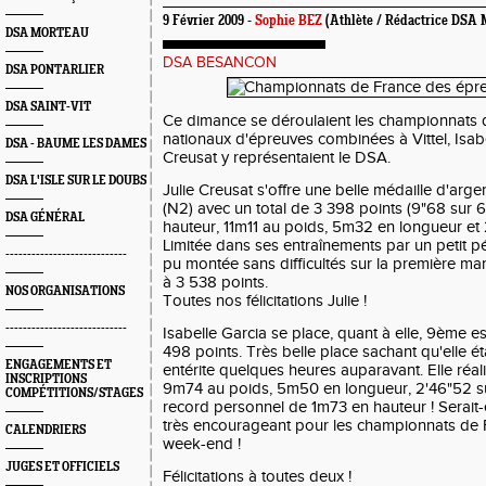
9 Février 2009 -
Sophie BEZ
(Athlète / Rédactrice DSA 
DSA MORTEAU
DSA BESANCON
DSA PONTARLIER
DSA SAINT-VIT
Ce dimance se déroulaient les championnats 
nationaux d'épreuves combinées à Vittel, Isabel
DSA - BAUME LES DAMES
Creusat y représentaient le DSA.
DSA L'ISLE SUR LE DOUBS
Julie Creusat s'offre une belle médaille d'arge
(N2) avec un total de 3 398 points (9"68 sur
DSA GÉNÉRAL
hauteur, 11m11 au poids, 5m32 en longueur et
Limitée dans ses entraînements par un petit pé
----------------------------
pu montée sans difficultés sur la première m
à 3 538 points.
NOS ORGANISATIONS
Toutes nos félicitations Julie !
----------------------------
Isabelle Garcia se place, quant à elle, 9ème e
498 points. Très belle place sachant qu'elle ét
ENGAGEMENTS ET
entérite quelques heures auparavant. Elle réal
INSCRIPTIONS
9m74 au poids, 5m50 en longueur, 2'46"52 s
COMPÉTITIONS/STAGES
record personnel de 1m73 en hauteur ! Serait-
très encourageant pour les championnats de 
CALENDRIERS
week-end !
JUGES ET OFFICIELS
Félicitations à toutes deux !