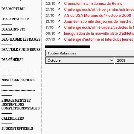
>
22/10
Championnats nationaux de Relais
>
DSA MORTEAU
21/10
Challenge équip'athlé benjamins/minimes 
octobre
>
21/10
AG du DSA Morteau du 17 octobre 2008
DSA PONTARLIER
>
13/10
Journée nationale des jeunes de marche : 
>
11/10
Challenge équip'athlé cadets/cadettes le 
DSA SAINT-VIT
>
09/10
Inauguration de la nouvelle piste d'athléti
>
07/10
Challenge d'automne et interclubs jeunes
DSA - BAUME LES DAMES
DSA L'ISLE SUR LE DOUBS
DSA GÉNÉRAL
----------------------------
NOS ORGANISATIONS
----------------------------
ENGAGEMENTS ET
INSCRIPTIONS
COMPÉTITIONS/STAGES
CALENDRIERS
JUGES ET OFFICIELS