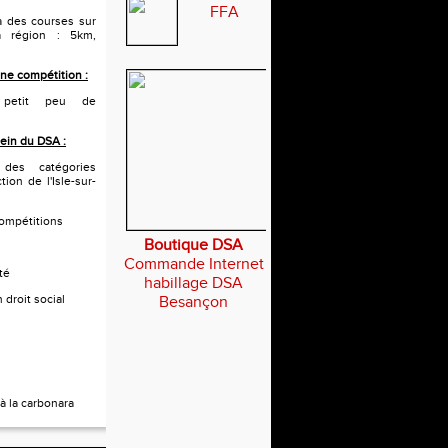
FFA
 à des courses sur
a région : 5km,
ne compétition :
 petit peu de
sein du DSA :
 des catégories
tion de l'Isle-sur-
compétitions
Boutique DSA
Commande Internet
té
habillage DSA
 droit social
Besançon
à la carbonara