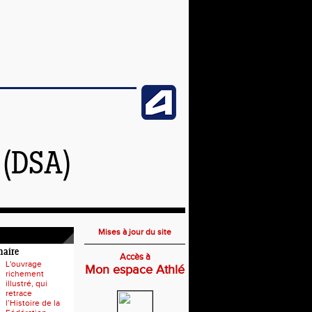
(DSA)
Mises à jour du site
naire
Accès à
L'ouvrage
Mon espace Athlé
richement
illustré, qui
retrace
l’Histoire de la