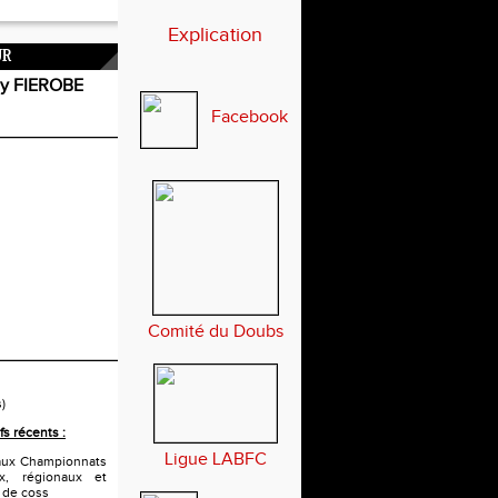
Explication
UR
 FIEROBE
Facebook
Comité du Doubs
s)
fs récents :
Ligue LABFC
n aux Championnats
x, régionaux et
x de coss