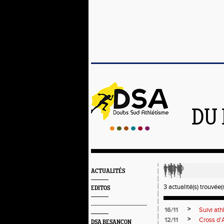
DU 
ACTUALITÉS
3 actualité(s) trouvée(s
EDITOS
----------------------------
>
16/11
Suivi ath
>
12/11
Cross d'
DSA BESANÇON