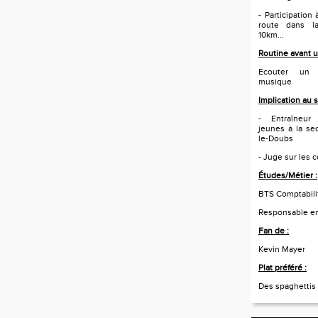
- Participation
route dans l
10km...
Routine avant u
Ecouter un
musique
Implication au 
- Entraîneur
jeunes à la sec
le-Doubs
- Juge sur les 
Études/Métier :
BTS Comptabili
Responsable en
Fan de :
Kevin Mayer
Plat préféré :
Des spaghettis 