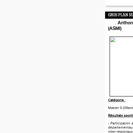
GROS PLAN S
Anthony
(ASMI)
Catégorie :
Master 0 (39an
Résultats sporti
- Participatio
départementau
inter-régionau