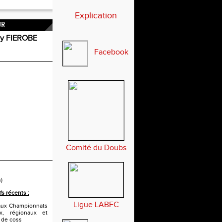
Explication
UR
 FIEROBE
Facebook
Comité du Doubs
s)
fs récents :
Ligue LABFC
n aux Championnats
x, régionaux et
x de coss