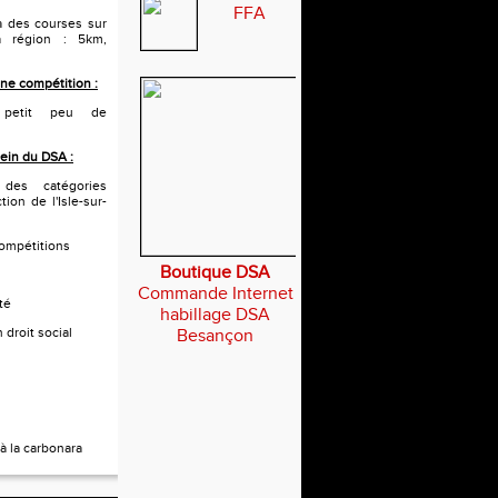
FFA
 à des courses sur
a région : 5km,
ne compétition :
 petit peu de
sein du DSA :
 des catégories
tion de l'Isle-sur-
compétitions
Boutique DSA
Commande Internet
té
habillage DSA
 droit social
Besançon
à la carbonara