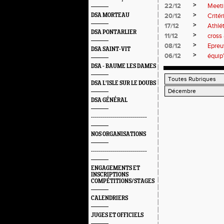
>
22/12
Meeti
>
DSA MORTEAU
20/12
Critér
>
17/12
Athlé
DSA PONTARLIER
>
11/12
cross
>
08/12
Epreu
DSA SAINT-VIT
>
06/12
équip
DSA - BAUME LES DAMES
DSA L'ISLE SUR LE DOUBS
DSA GÉNÉRAL
----------------------------
NOS ORGANISATIONS
----------------------------
ENGAGEMENTS ET
INSCRIPTIONS
COMPÉTITIONS/STAGES
CALENDRIERS
JUGES ET OFFICIELS