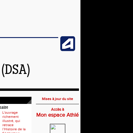
(DSA)
Mises à jour du site
naire
Accès à
L'ouvrage
Mon espace Athlé
richement
illustré, qui
retrace
l’Histoire de la