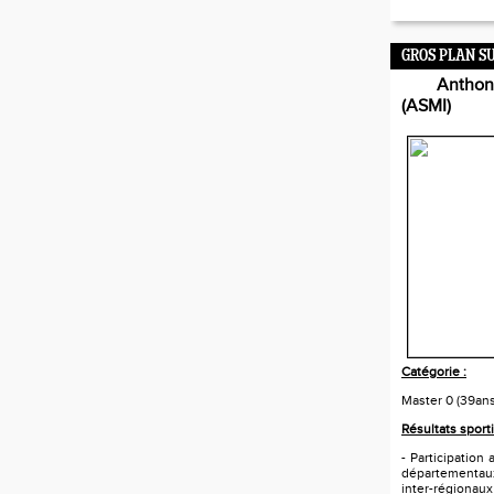
GROS PLAN S
Anthony
(ASMI)
Catégorie :
Master 0 (39an
Résultats sporti
- Participatio
départementau
inter-régionau