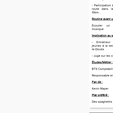
- Participation
route dans l
10km...
Routine avant u
Ecouter un
musique
Implication au 
- Entraîneur
jeunes à la sec
le-Doubs
- Juge sur les 
Études/Métier :
BTS Comptabili
Responsable en
Fan de :
Kevin Mayer
Plat préféré :
Des spaghettis 