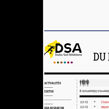
DU 
ACTUALITÉS
8 actualité(s) trouvée(s
EDITOS
----------------------------
>
23/12
Champ
>
22/12
dépar
DSA BESANÇON