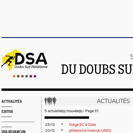
DU DOUBS SU
ACTUALITÉS
ACTUALITÉS
5 actualité(s) trouvée(s) | Page 1/1
EDITOS
----------------------------
>
25/12
Stage EC à Dole
>
20/12
athlétisme hivernal UNSS
DSA BESANÇON