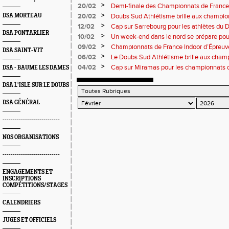
championnats de France
>
20/02
Demi-finale des Championnats de France
Sud Athlétisme à Sarrebourg
>
DSA MORTEAU
20/02
Doubs Sud Athlétisme brille aux champio
Nationaux et masters en salle
>
12/02
Cap sur Sarrebourg pour les athlètes du
DSA PONTARLIER
>
10/02
Un week-end dans le nord se prépare pou
>
09/02
Championnats de France Indoor d’Épreuv
DSA SAINT-VIT
Marche
>
06/02
Le Doubs Sud Athlétisme brille aux cham
cross à Vesoul
>
04/02
Cap sur Miramas pour les championnats d
DSA - BAUME LES DAMES
Athlétisme bien représenté
DSA L'ISLE SUR LE DOUBS
DSA GÉNÉRAL
----------------------------
NOS ORGANISATIONS
----------------------------
ENGAGEMENTS ET
INSCRIPTIONS
COMPÉTITIONS/STAGES
CALENDRIERS
JUGES ET OFFICIELS