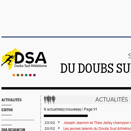
DU DOUBS SU
ACTUALITÉS
ACTUALITÉS
9 actualité(s) trouvée(s) | Page 1/1
EDITOS
----------------------------
>
23/02
Joseph Jeannin et Theo Jalley champion d
DSA en grande forme pour le Jour-J
>
20/02
Les jeunes talents du Doubs Sud Athlétis
DSA BESANÇON