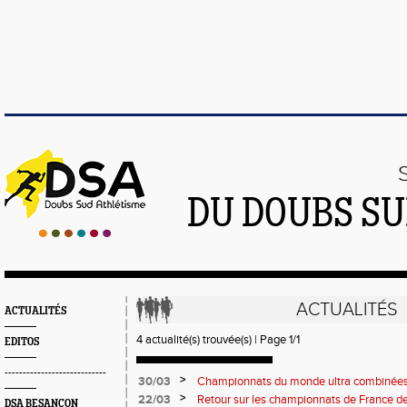
DU DOUBS SU
ACTUALITÉS
ACTUALITÉS
4 actualité(s) trouvée(s) | Page 1/1
EDITOS
----------------------------
>
30/03
Championnats du monde ultra combinées e
>
22/03
Retour sur les championnats de France de
DSA BESANÇON