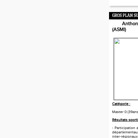
GROS PLAN S
Anthony
(ASMI)
Catégorie :
Master 0 (39an
Résultats sporti
- Participatio
départementau
inter-régionau