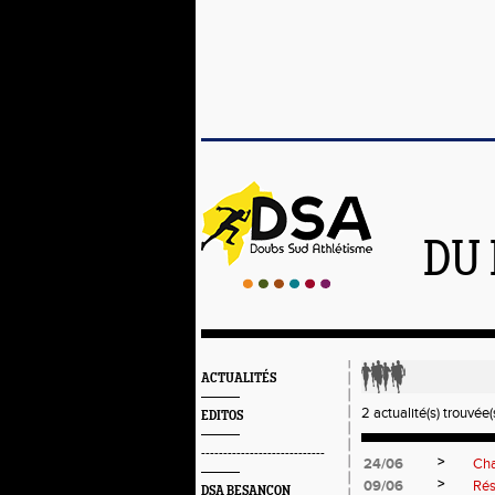
DU 
ACTUALITÉS
2 actualité(s) trouvée(s
EDITOS
----------------------------
>
24/06
Cha
>
09/06
Rés
DSA BESANÇON