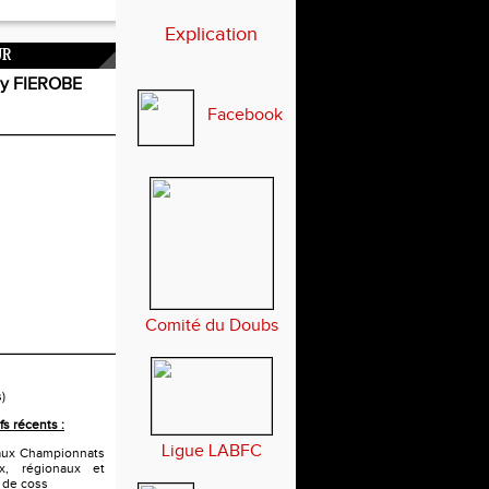
Explication
UR
 FIEROBE
Facebook
Comité du Doubs
s)
fs récents :
Ligue LABFC
n aux Championnats
x, régionaux et
x de coss