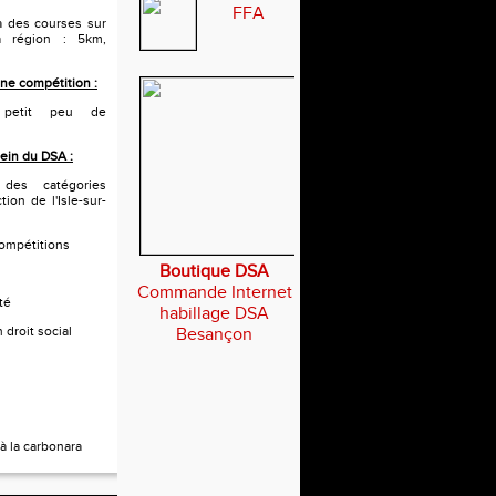
FFA
 à des courses sur
a région : 5km,
ne compétition :
 petit peu de
sein du DSA :
 des catégories
tion de l'Isle-sur-
compétitions
Boutique DSA
Commande Internet
té
habillage DSA
 droit social
Besançon
à la carbonara