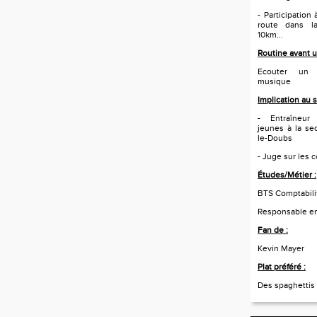
- Participation
route dans l
10km...
Routine avant u
Ecouter un
musique
Implication au 
- Entraîneur
jeunes à la sec
le-Doubs
- Juge sur les 
Études/Métier :
BTS Comptabili
Responsable en
Fan de :
Kevin Mayer
Plat préféré :
Des spaghettis 