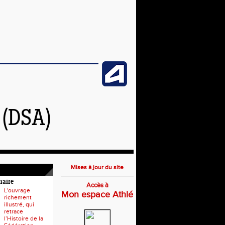
(DSA)
Mises à jour du site
naire
Accès à
L'ouvrage
Mon espace Athlé
richement
illustré, qui
retrace
l’Histoire de la